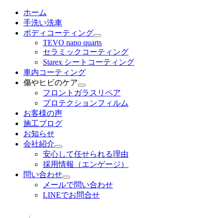
メ
ホーム
イ
手洗い洗車
ン
ボディコーティング
コ
TEVO nano quarts
セラミックコーティング
ン
Starex シートコーティング
テ
車内コーティング
ン
傷やヒビのケア
ツ
フロントガラスリペア
へ
プロテクションフィルム
移
お客様の声
動
施工ブログ
お知らせ
会社紹介
安心して任せられる理由
採用情報（エンゲージ）
問い合わせ
メールで問い合わせ
LINEでお問合せ