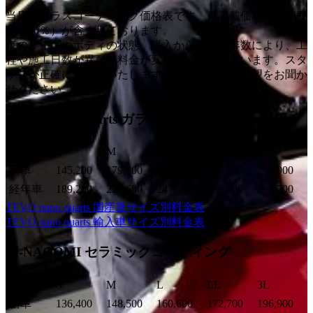
当店のガラスコーティング価格表です。※記載価格には消費
税（10％）が含まれております。
車のサイズやボディの状態、購入からの経過年数により、工
程や施工日数が異なり料金が変わる場合もございます。スタ
ッフが正確にお見積いたしますので、まずはご要望をお聞か
せください。
TEVO nano quarts ガラスコーティング
年数
S
M
L
LL
3L
新車
145,200
179,300
193,600
216,700
251,900
経年車
189,200
226,600
247,500
266,200
293,700
TEVO nano quarts 国産車サイズ別料金表
TEVO nano quarts 輸入車サイズ別料金表
和-NAGOMI セラミックコーティング
年数
S
M
L
LL
3L
新車
136,400
148,500
160,600
172,700
196,900