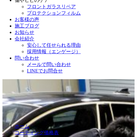
傷やヒビのケア
フロントガラスリペア
プロテクションフィルム
お客様の声
施工ブログ
お知らせ
会社紹介
安心して任せられる理由
採用情報（エンゲージ）
問い合わせ
メールで問い合わせ
LINEでお問合せ
ホーム
コーティング価格表