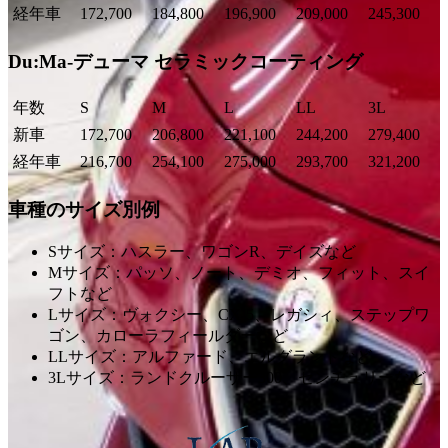
経年車
172,700
184,800
196,900
209,000
245,300
Du:Ma-デューマ セラミックコーティング
年数
S
M
L
LL
3L
新車
172,700
206,800
221,100
244,200
279,400
経年車
216,700
254,100
275,000
293,700
321,200
車種のサイズ別例
Sサイズ：ハスラー、ワゴンR、デイズなど
Mサイズ：パッソ、ノート、デミオ、フィット、スイ
フトなど
Lサイズ：ヴォクシー、CX-5、レガシィ、ステップワ
ゴン、カローラフィールダーなど
LLサイズ：アルファード、エルグランドなど
3Lサイズ：ランドクルーザー300、センチュリーなど