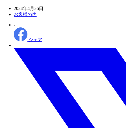
投
2024年4月26日
稿
カ
お客様の声
日
テ
-
ゴ
リ
ー
シェア
-