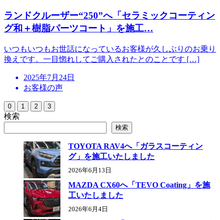
ランドクルーザー“250”へ「セラミックコーティン
グ和＋樹脂パーツコート」を施工…
いつもいつもお世話になっているお客様が久しぶりのお乗り
換えです。一目惚れしてご購入されたとのことです […]
投
2025年7月24日
稿
お客様の声
日
0
1
2
3
検索
検索
TOYOTA RAV4へ「ガラスコーティン
グ」を施工いたしました
2026年6月13日
MAZDA CX60へ「TEVO Coating」を施
工いたしました
2026年6月4日