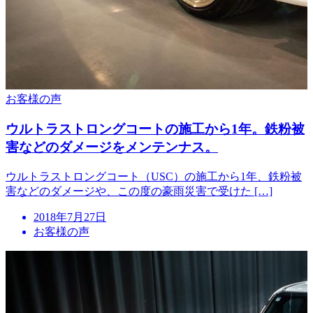
お客様の声
ウルトラストロングコートの施工から1年。鉄粉被
害などのダメージをメンテンナス。
ウルトラストロングコート（USC）の施工から1年、鉄粉被
害などのダメージや、この度の豪雨災害で受けた […]
投
2018年7月27日
稿
お客様の声
日