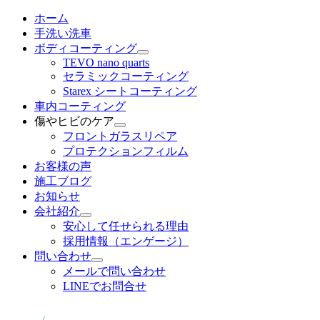
メ
ホーム
イ
手洗い洗車
ン
ボディコーティング
コ
TEVO nano quarts
セラミックコーティング
ン
Starex シートコーティング
テ
車内コーティング
ン
傷やヒビのケア
ツ
フロントガラスリペア
へ
プロテクションフィルム
移
お客様の声
動
施工ブログ
お知らせ
会社紹介
安心して任せられる理由
採用情報（エンゲージ）
問い合わせ
メールで問い合わせ
LINEでお問合せ