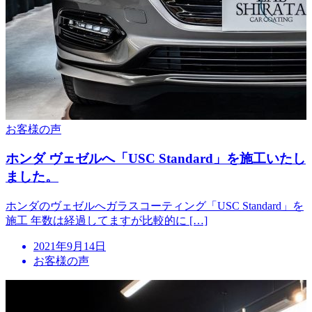
お客様の声
ホンダ ヴェゼルへ「USC Standard」を施工いたし
ました。
ホンダのヴェゼルへガラスコーティング「USC Standard」を
施工 年数は経過してますが比較的に […]
投
2021年9月14日
稿
お客様の声
日