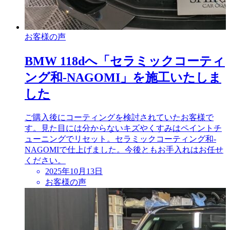
お客様の声
BMW 118dへ「セラミックコーティ
ング和-NAGOMI」を施工いたしま
した
ご購入後にコーティングを検討されていたお客様で
す。見た目には分からないキズやくすみはペイントチ
ューニングでリセット。セラミックコーティング和-
NAGOMIで仕上げました。今後ともお手入れはお任せ
ください。
投
2025年10月13日
稿
お客様の声
日