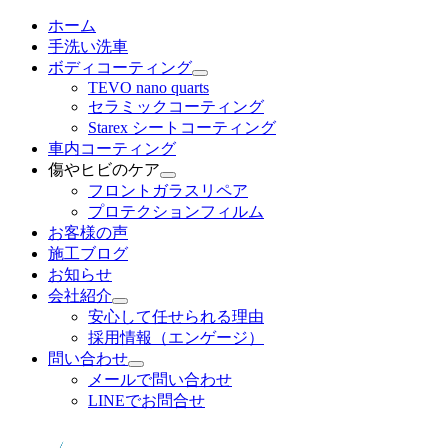
メ
ホーム
イ
手洗い洗車
ン
ボディコーティング
コ
TEVO nano quarts
セラミックコーティング
ン
Starex シートコーティング
テ
車内コーティング
ン
傷やヒビのケア
ツ
フロントガラスリペア
へ
プロテクションフィルム
移
お客様の声
動
施工ブログ
お知らせ
会社紹介
安心して任せられる理由
採用情報（エンゲージ）
問い合わせ
メールで問い合わせ
LINEでお問合せ