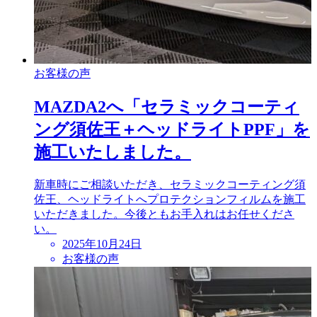
お客様の声
MAZDA2へ「セラミックコーティ
ング須佐王＋ヘッドライトPPF」を
施工いたしました。
新車時にご相談いただき、セラミックコーティング須
佐王、ヘッドライトへプロテクションフィルムを施工
いただきました。今後ともお手入れはお任せくださ
い。
投
2025年10月24日
稿
お客様の声
日