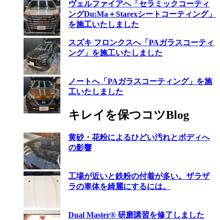
ヴェルファイアへ「セラミックコーティ
ングDu:Ma＋Starexシートコーティング」
を施工いたしました
スズキ フロンクスへ「PAガラスコーティ
ング」を施工いたしました
ノートへ「PAガラスコーティング」を施
工いたしました
キレイを保つコツBlog
黄砂・花粉によるひどい汚れとボディへ
の影響
工場が近いと鉄粉の付着が多い。ザラザ
ラの車体を綺麗にするには。
Dual Master® 研磨講習を修了しました