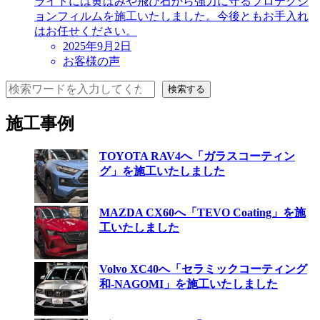
ライトには黄ばみや飛び石から強力に守るプロテクシ
ョンフィルムを施工いたしました。今後ともお手入れ
はお任せください。
投
2025年9月2日
稿
お客様の声
日
検索
検索する
施工事例
TOYOTA RAV4へ「ガラスコーティン
グ」を施工いたしました
MAZDA CX60へ「TEVO Coating」を施
工いたしました
Volvo XC40へ「セラミックコーティング
和-NAGOMI」を施工いたしました