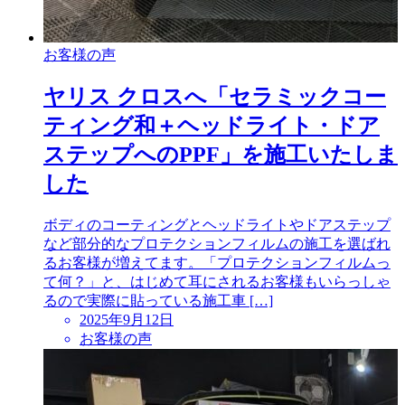
お客様の声
ヤリス クロスへ「セラミックコー
ティング和＋ヘッドライト・ドア
ステップへのPPF」を施工いたしま
した
ボディのコーティングとヘッドライトやドアステップ
など部分的なプロテクションフィルムの施工を選ばれ
るお客様が増えてます。「プロテクションフィルムっ
て何？」と、はじめて耳にされるお客様もいらっしゃ
るので実際に貼っている施工車 […]
投
2025年9月12日
稿
お客様の声
日