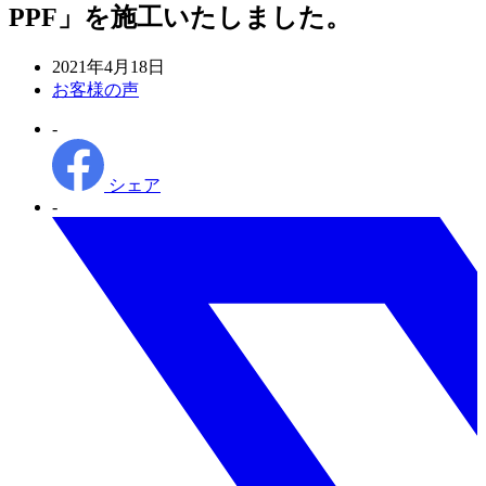
PPF」を施工いたしました。
投
2021年4月18日
稿
カ
お客様の声
日
テ
-
ゴ
リ
ー
シェア
-