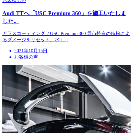
お客様の声
Audi TTへ「USC Premium 360」を施工いたしま
した。
ガラスコーティング / USC Premium 360 呉市特有の鉄粉によ
るダメージをリセット。水 […]
投
2021年10月15日
稿
お客様の声
日