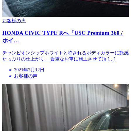
お客様の声
HONDA CIVIC TYPE Rへ「USC Premium 360 /
ホイ…
チャンピオンシップホワイトと称されるボディカラーに艶感
たっぷりの仕上がり。 貴重なお車に施工させて頂 […]
投
2021年2月12日
稿
お客様の声
日