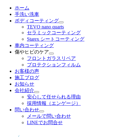
メ
ホーム
イ
手洗い洗車
ン
ボディコーティング
コ
TEVO nano quarts
セラミックコーティング
ン
Starex シートコーティング
テ
車内コーティング
ン
傷やヒビのケア
ツ
フロントガラスリペア
へ
プロテクションフィルム
移
お客様の声
動
施工ブログ
お知らせ
会社紹介
安心して任せられる理由
採用情報（エンゲージ）
問い合わせ
メールで問い合わせ
LINEでお問合せ