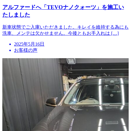
アルファードへ「TEVOナノクォーツ」を施工い
たしました
新車状態でご入庫いただきました。キレイを維持する為にも
洗車、メンテは欠かせません。今後ともお手入れは […]
投
2025年5月16日
稿
お客様の声
日