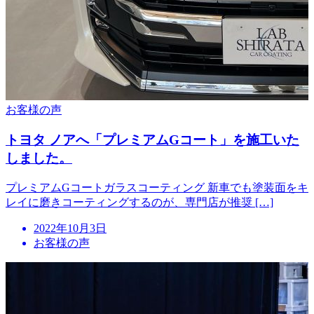
お客様の声
トヨタ ノアへ「プレミアムGコート」を施工いた
しました。
プレミアムGコートガラスコーティング 新車でも塗装面をキ
レイに磨きコーティングするのが、専門店が推奨 […]
投
2022年10月3日
稿
お客様の声
日