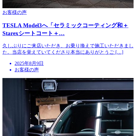
お客様の声
TESLA Model3へ「セラミックコーティング和＋
Starexシートコート＋…
久しぶりにご来店いただき、お乗り換えで施工いただきまし
た。当店を覚えていてくださり本当にありがとうご […]
投
2025年8月9日
稿
お客様の声
日