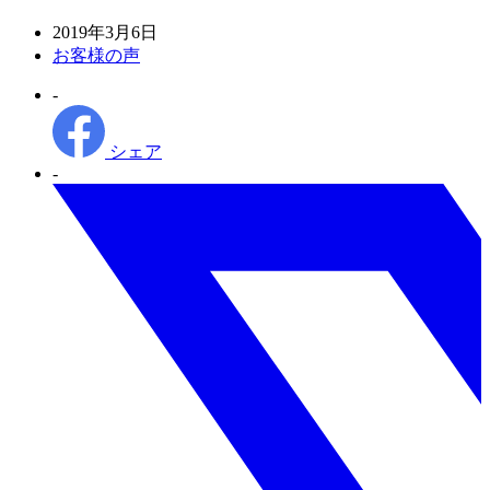
投
2019年3月6日
稿
カ
お客様の声
日
テ
-
ゴ
リ
ー
シェア
-