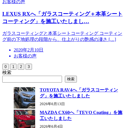
お客様の声
LEXUS RXへ「ガラスコーティング＋本革シート
コーティング」を施工いたしまし…
ガラスコーティングと本革シートコーティング コーティン
グ前の下地処理の段階から、仕上がりの艶感の凄さ […]
投
2020年2月10日
稿
お客様の声
日
0
1
2
3
検索
検索
TOYOTA RAV4へ「ガラスコーティン
グ」を施工いたしました
2026年6月13日
MAZDA CX60へ「TEVO Coating」を施
工いたしました
2026年6月4日