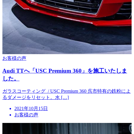
お客様の声
Audi TTへ「USC Premium 360」を施工いたしま
した。
ガラスコーティング / USC Premium 360 呉市特有の鉄粉によ
るダメージをリセット。水 […]
投
2021年10月15日
稿
お客様の声
日