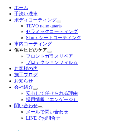
メ
ホーム
イ
手洗い洗車
ン
ボディコーティング
コ
TEVO nano quarts
セラミックコーティング
ン
Starex シートコーティング
テ
車内コーティング
ン
傷やヒビのケア
ツ
フロントガラスリペア
へ
プロテクションフィルム
移
お客様の声
動
施工ブログ
お知らせ
会社紹介
安心して任せられる理由
採用情報（エンゲージ）
問い合わせ
メールで問い合わせ
LINEでお問合せ