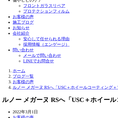
傷やヒビのケア
フロントガラスリペア
プロテクションフィルム
お客様の声
施工ブログ
お知らせ
会社紹介
安心して任せられる理由
採用情報（エンゲージ）
問い合わせ
メールで問い合わせ
LINEでお問合せ
ホーム
ブログ一覧
お客様の声
ルノー メガーヌ RSへ「USC＋ホイールコーティン
ルノー メガーヌ RSへ「USC＋ホイ
投
2022年3月1日
稿
カ
お客様の声