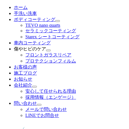
メ
ホーム
イ
手洗い洗車
ン
ボディコーティング
コ
TEVO nano quarts
セラミックコーティング
ン
Starex シートコーティング
テ
車内コーティング
ン
傷やヒビのケア
ツ
フロントガラスリペア
へ
プロテクションフィルム
移
お客様の声
動
施工ブログ
お知らせ
会社紹介
安心して任せられる理由
採用情報（エンゲージ）
問い合わせ
メールで問い合わせ
LINEでお問合せ