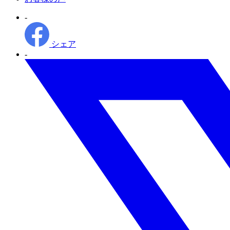
日
テ
-
ゴ
リ
ー
シェア
-